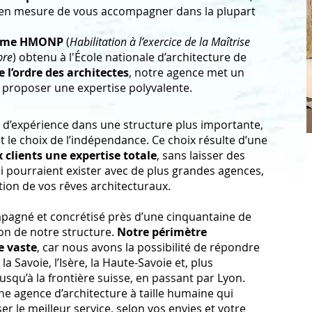
 en mesure de vous accompagner dans la plupart
ôme HMONP
(
Habilitation à l’exercice de la Maîtrise
pre
) obtenu à l'École nationale d’architecture de
l’ordre des architectes
, notre agence met un
 proposer une expertise polyvalente.
 d’expérience dans une structure plus importante,
t le choix de l’indépendance. Ce choix résulte d’une
x clients une expertise totale
, sans laisser des
ui pourraient exister avec de plus grandes agences,
tion de vos rêves architecturaux.
agné et concrétisé près d’une cinquantaine de
ion de notre structure.
Notre périmètre
e vaste
, car nous avons la possibilité de répondre
la Savoie, l’Isère, la Haute-Savoie et, plus
usqu’à la frontière suisse, en passant par Lyon.
une agence d’architecture à taille humaine qui
r le meilleur service, selon vos envies et votre