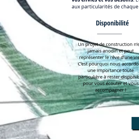
aux particularités de chaque 
Disponibilité
Un projet de construction n’
jamais anodin et peut
représenter le rêve d’une vi
C’est pourquoi nous accordo
une importance toute
particulière à rester disponi
pour vous écouter et vous
accompagner !