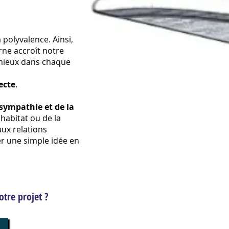
polyvalence. Ainsi,
erne accroît notre
e mieux dans chaque
tecte
.
 sympathie et de la
 habitat ou de la
ux relations
er une simple idée en
otre projet ?