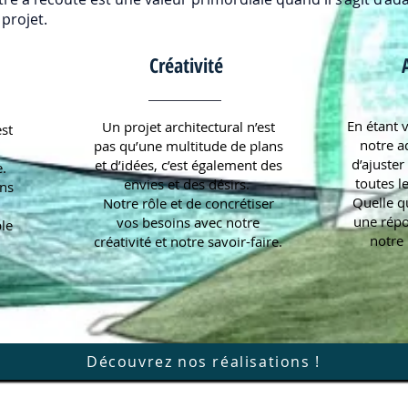
projet.
Créativité
En étant v
Un projet architectural n’est
est
notre a
pas qu’une multitude de plans
d’ajuster
et d’idées, c’est également des
e.
toutes le
envies et des désirs.
ns
Quelle q
Notre rôle et de concrétiser
une répo
vos besoins avec notre
ble
notre 
créativité et notre savoir-faire.
Découvrez nos réalisations !