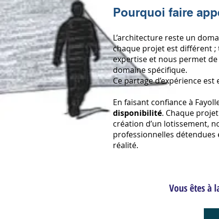
Pourquoi faire appe
L’architecture reste un doma
chaque projet est différent ; 
expertise et nous permet de 
domaine spécifique.
Ce partage d’expérience est
En faisant confiance à Fayoll
disponibilité
. Chaque projet 
création d’un lotissement, 
professionnelles détendues e
réalité.
Vous êtes à l