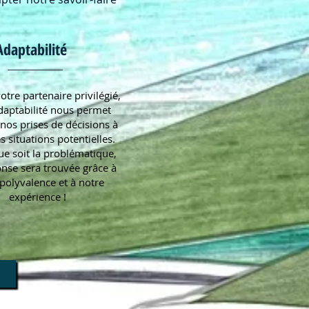
Adaptabilité
otre partenaire privilégié,
daptabilité nous permet
 nos prises de décisions à
s situations potentielles.
ue soit la problématique,
nse sera trouvée grâce à
polyvalence et à notre
expérience !