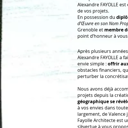
Alexandre FAYOLLE est
de vos projets.
En possession du
dipl
d’Œuvre en son Nom Pro
Grenoble et
membre de 
point d’honneur à vous
Après plusieurs années
Alexandre FAYOLLE a fai
envie simple :
offrir au
obstacles financiers, q
perturber la concrétisa
Nous avons déjà accomp
projets depuis la créat
géographique se révèl
à vos envies dans toute 
largement, de Valence j
Fayolle Architecte est 
s’évertue à vous propose